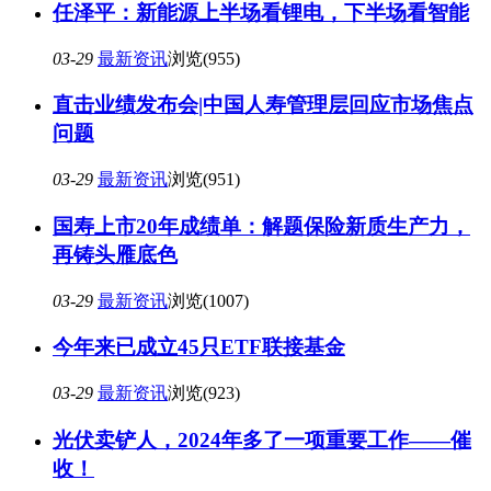
任泽平：新能源上半场看锂电，下半场看智能
03-29
最新资讯
浏览(955)
直击业绩发布会|中国人寿管理层回应市场焦点
问题
03-29
最新资讯
浏览(951)
国寿上市20年成绩单：解题保险新质生产力，
再铸头雁底色
03-29
最新资讯
浏览(1007)
今年来已成立45只ETF联接基金
03-29
最新资讯
浏览(923)
光伏卖铲人，2024年多了一项重要工作——催
收！