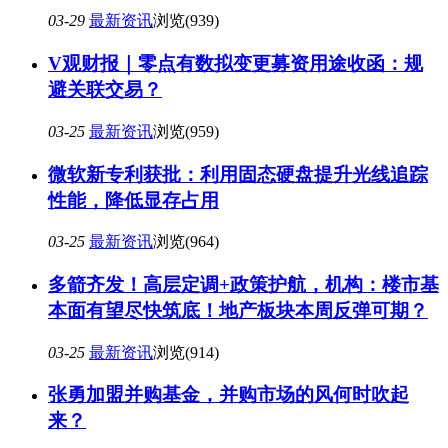
03-29
最新资讯
浏览(939)
V观财报｜零点有数拟变更募资用途收函：规
避关联交易？
03-25
最新资讯
浏览(959)
微软新专利获批：利用固态硬盘提升光线追踪
性能，降低显存占用
03-25
最新资讯
浏览(964)
多箭齐发！高层定调+政策护航，机构：楼市基
本面有望尽快筑底！地产板块本周反弹可期？
03-25
最新资讯
浏览(914)
张勇加盟并购基金，并购市场的风何时吹起
来？