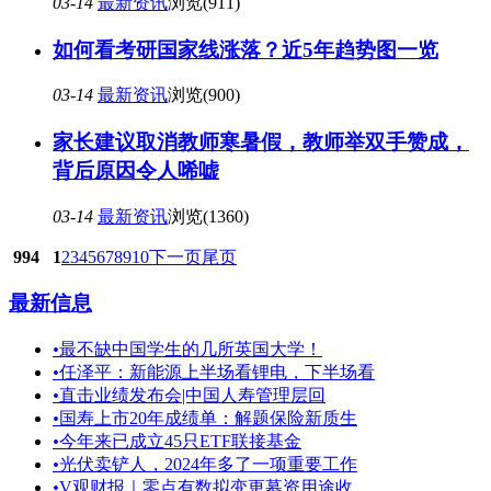
03-14
最新资讯
浏览(911)
如何看考研国家线涨落？近5年趋势图一览
03-14
最新资讯
浏览(900)
家长建议取消教师寒暑假，教师举双手赞成，
背后原因令人唏嘘
03-14
最新资讯
浏览(1360)
994
1
2
3
4
5
6
7
8
9
10
下一页
尾页
最新信息
•
最不缺中国学生的几所英国大学！
•
任泽平：新能源上半场看锂电，下半场看
•
直击业绩发布会|中国人寿管理层回
•
国寿上市20年成绩单：解题保险新质生
•
今年来已成立45只ETF联接基金
•
光伏卖铲人，2024年多了一项重要工作
•
V观财报｜零点有数拟变更募资用途收