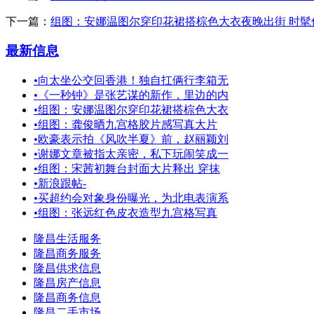
下一篇：
组图：安娜温图尔穿印花裙搭棕色大衣夜晚出街 时髦
最新信息
•
向太坐公交回香港！独自扛俩行李箱无
•
《一秒钟》是张艺谋的新作，里边的内
•
组图：安娜温图尔穿印花裙搭棕色大衣
•
组图：龚俊晒九宫格胶片感写真大片
•
欧豪表示拍《风吹半夏》前，赵丽颖刘
•
谢娜文章被指太亲密，私下玩闹笑成一
•
组图：宋茜初舞台封面大片释出 穿抹
•
新浪跟帖-
•
买超约会对象身份曝光，为北电表演系
•
组图：张远红色皮衣造型九宫格写真
隆昌生活服务
隆昌商务服务
隆昌供求信息
隆昌房产信息
隆昌商务信息
隆昌二手市场