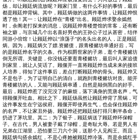
炀，却让顾廷炳流放呢？顾家门里，有什么不好的事情，最后
都是顾廷烨背锅。其中，顾廷炳做的这两件事情，让顾廷烨恨
透了他！其一：让顾廷烨在“青楼”出名。顾廷烨求娶余嫣然
时，余阁老打探来的消息，说顾廷烨青楼楚馆的常客，还有断
袖之癖，与京城几个出名喜好男色的王孙公子过从甚密，结伴
同游小倌馆！让顾廷烨以“浪荡子”的名头出名的人，正是顾廷
炳。因为，顾廷炳欠了嫖.资赌债，跟青楼赌坊串通好后，写
的是顾廷烨名字的欠条。作为权爵世家的子弟，逛个青楼赌坊
倒无所谓。关键是，你没钱还要逛青楼赌坊，最后叫人家追债
到家里，就让人笑话了。顾偃开一直将顾廷烨当成未来的接班
人培养，得知了这件事后，差点打断顾廷烨的骨头。顾廷烨又
不是包子，为了证明自己的清白，就跑到青楼赌坊对质。能开
青楼赌坊的人，又能与顾廷炳串通，自然是颠倒黑白的好手。
最后，顾廷烨惹了没完没了的麻烦，落下满身的荒唐名声，气
得顾偃开吐血。相比之下，顾廷炀虽然让顾廷烨背了黑锅，可
这件事发生在宁远侯府。顾偃开即使再生气，也会保住顾廷烨
的名声，不让家丑外扬。顾廷烨还把顾廷炀打得只剩半条命，
扔进了茅坑里。其二：为了银子，顾廷炳送了顾廷烨环保帽
子。在古代，男人被妻子戴了绿帽，是奇耻大辱。若是男人有
兄弟在江湖里，恐怕要三刀六个洞，送那个人见阎王。而且，
顾廷炳勾搭余嫣红，不是心疼她被顾廷烨冷落。而是余嫣红手