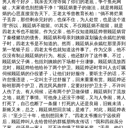
男人有个好歹，我亲去大理寺揭了你们的老底，争个鱼死网
破，大家谁也别想摘干净！”顾廷炳妻子的做法，就是将顾廷
炳的心思直接宣告天下。王老太爷曾教育长柏：“倘不将烂果
子丢弃，那些剩余完好的，也保不住，为人处世，也是这个道
理”所以，顾廷炳不能留。05其实，不仅顾廷炳不能留，就是
四老太爷也不能留。作为父亲，他不仅知道顾廷烨替顾廷炳背
了秦楼赌坊的债务。顾廷炳和母亲刘姨娘谋划骗去余嫣红的银
子时，四老太爷是不知道的。然而，顾廷炳从余嫣红那里弄到
第一笔银子后，四老太爷也就知道这件事了。作为父亲，他不
仅没有制止顾廷炳的行为。相反，他还默许了这件事。不过，
顾廷炳父子俩，包括刘姨娘的下场都十分凄惨。顾廷炳流放西
北时，顾廷烨给他给补了两个护卫。顾廷烨还时常叫人去叮嘱
伺候顾廷炳的仆役婆子，让他们好好服侍，要听主子的话，不
许怠慢违逆，一定叫主子过舒服了，回来重重有赏。顾廷烨还
吩咐那两个护卫，西北民风彪悍，定要好好护卫主子，不许叫
人伤了去。有人伺候，还有两个护卫做保镖，顾廷炳到了流放
之地，就惹了事情。可他身上还没干净呢，又与人争闹，将人
打死了，自己也断了一条腿！打死的人还是良籍，旧账未清，
新账又来，总之，顾廷炳想回京城，是难了。对此，顾廷烨表
示：“至少三十年，他别想回来了。”四老太爷搬出宁远侯府
后，顾廷烨叫人去给曾经的群狐朋狗友传话：“我和四叔虽分
了家，但还是一家人，可不许怠慢了我家长辈。”于是，他们