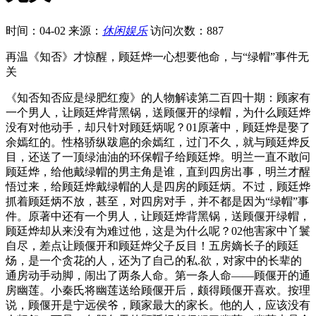
时间：04-02
来源：
休闲娱乐
访问次数：887
再温《知否》才惊醒，顾廷烨一心想要他命，与“绿帽”事件无
关
《知否知否应是绿肥红瘦》的人物解读第二百四十期：顾家有
一个男人，让顾廷烨背黑锅，送顾偃开的绿帽，为什么顾廷烨
没有对他动手，却只针对顾廷炳呢？01原著中，顾廷烨是娶了
余嫣红的。性格骄纵跋扈的余嫣红，过门不久，就与顾廷烨反
目，还送了一顶绿油油的环保帽子给顾廷烨。明兰一直不敢问
顾廷烨，给他戴绿帽的男主角是谁，直到四房出事，明兰才醒
悟过来，给顾廷烨戴绿帽的人是四房的顾廷炳。不过，顾廷烨
抓着顾廷炳不放，甚至，对四房对手，并不都是因为“绿帽”事
件。原著中还有一个男人，让顾廷烨背黑锅，送顾偃开绿帽，
顾廷烨却从来没有为难过他，这是为什么呢？02他害家中丫鬟
自尽，差点让顾偃开和顾廷烨父子反目！五房嫡长子的顾廷
炀，是一个贪花的人，还为了自己的私.欲，对家中的长辈的
通房动手动脚，闹出了两条人命。第一条人命——顾偃开的通
房幽莲。小秦氏将幽莲送给顾偃开后，颇得顾偃开喜欢。按理
说，顾偃开是宁远侯爷，顾家最大的家长。他的人，应该没有