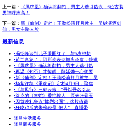
上一篇：
《凤求凰》确认将翻拍，男主人选引热议，6位古装
男神呼声高！
下一篇：
新《仙剑》定档！王劲松演拜月教主，吴樾演酒剑
仙，男女主路人脸
最新信息
•
冯绍峰谈到儿子眼圈红了，与5岁想想
•
荷兰真急了，阿斯麦表达搬离态度，俄媒
•
《凤求凰》确认将翻拍，男主人选引热
•
再温《知否》才惊醒，顾廷烨一心想要
•
新《仙剑》定档！王劲松演拜月教主，吴
•
杨紫许凯《承欢记》定档4月9日，聚焦
•
《与凤行》三郎云娘：“吾以吾名引忘
•
徐克的《青蛇》香艳撩人，原来张曼玉
•
因首映礼争议“惨烈出圈”，这片值得
•
狂吃鸡爪的朱梓骁是“假人”，直播带
隆昌生活服务
隆昌商务服务