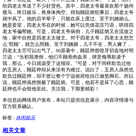
给四老太爷送了不少好货色。其中，四老太爷最喜欢那个扬州
瘦马，终日嬉乐，将身体掏空。得知顾廷炳犯事后，四老太爷
就中风了。他的后半辈子，只能在床上度过。至于刘姨娘么。
她是妾室，四老太爷在的时候，她可以凭借花言巧语，哄得四
老太爷偏帮她。可是，四老太爷病倒，儿子顾廷炳又在流放之
地，家中自然是四老太太做主。对于四老太爷，四老太太想怎
么‘照顾’，就怎么照顾。至于刘姨娘，儿子不在，男人瘫了，
四老太太尽可以出气了。06原著中，顾廷烨曾咬牙切齿地对明
兰说：“当初我潦倒，他们不顾骨肉血亲，肆意侮辱欺凌于
我，那么，今日就该受了这报应。”可是，对于同样欺负过他
的五房人，顾廷烨却从来没有为难过。说白了，五房人虽然也
欺负过顾廷烨，却不曾让整个宁远侯府给自己做垫脚石。所以
说，顾廷烨虽然恨极了顾廷炳。可是，他若不是坏了心思，顾
廷烨也不会恨他至此。关注我，下期更精彩！
本信息由网络用户发布，
本站只提供信息展示，内容详情请与
官方联系确认。
标签 :
休闲娱乐
相关文章