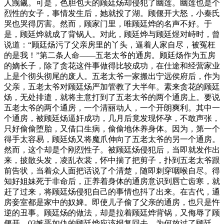
人觊觎。可是，色胆包天的顾廷炀却侵犯了幽莲。幽莲也是个
烈性的女子，事情发生后，她就投了湖。顾偃开大怒，小秦氏
哭也哭得厉害。然而，顾家门里，唯顾廷烨的名声不好。于
是，顾廷烨就成了背锅人。对此，顾廷烨与顾廷煜对峙时，曾
说道：“顾廷炀污了父亲房里的丫头，逼着人家自尽，被冤枉
的是我！”第二条人命——五老太爷的通房。顾廷炀作为五房
的嫡长子，除了贪花这件事做得比较成功，在仕途和经营家业
上是个彻头彻尾的废人。五老太爷一家搬出宁远侯府后，作为
父亲，五老太爷对顾廷炀严加管教了大半年。素来贪花的顾廷
炀，无处排遣，就将主意打到了五老太爷的两个通房上。要说
五老太爷的两个通房，一个清丽动人，一个开朗爽利。其中一
个通房，被顾廷炀逼奸成功，几月后竟发现怀孕，不敢声张，
只好偷偷堕胎，又借口生病，偷偷地休养身体。因为，第一个
得手太容易，顾廷炀又将魔爪伸向了五老太爷的另一个通房。
然而，这个却是个刚烈性子。被顾廷炀侵犯后，当即就发作出
来，披散头发，凌乱衣裳，怀中揣了把剪子，扑到五老太爷跟
前告状，当着众人面把话说了个清楚，随即刺穿咽喉自尽。得
知好姐妹死于非命后，正养着身体的通房意识到唇亡齿寒，就
赶了过来，将顾廷炀侵犯自己的事情也抖了出来。在古代，通
房妾室都是家中的奴婢。即使儿子偷了父亲的通房，也只是忤
逆的丑事。顾廷炀的做法，却是拉着顾廷烨背锅，又侮辱了顾
偃开。03嫉恶如仇的顾廷烨应该报复回去，为何放过了顾廷