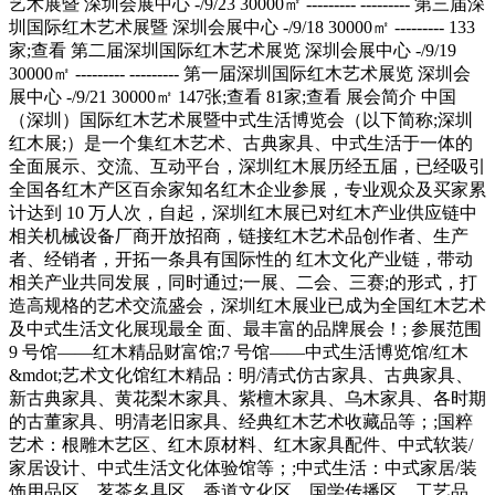
艺术展暨 深圳会展中心 -/9/23 30000㎡ --------- --------- 第三届深
圳国际红木艺术展暨 深圳会展中心 -/9/18 30000㎡ --------- 133
家;查看 第二届深圳国际红木艺术展览 深圳会展中心 -/9/19
30000㎡ --------- --------- 第一届深圳国际红木艺术展览 深圳会
展中心 -/9/21 30000㎡ 147张;查看 81家;查看 展会简介 中国
（深圳）国际红木艺术展暨中式生活博览会（以下简称;深圳
红木展;）是一个集红木艺术、古典家具、中式生活于一体的
全面展示、交流、互动平台，深圳红木展历经五届，已经吸引
全国各红木产区百余家知名红木企业参展，专业观众及买家累
计达到 10 万人次，自起，深圳红木展已对红木产业供应链中
相关机械设备厂商开放招商，链接红木艺术品创作者、生产
者、经销者，开拓一条具有国际性的 红木文化产业链，带动
相关产业共同发展，同时通过;一展、二会、三赛;的形式，打
造高规格的艺术交流盛会，深圳红木展业已成为全国红木艺术
及中式生活文化展现最全 面、最丰富的品牌展会！; 参展范围
9 号馆——红木精品财富馆;7 号馆——中式生活博览馆/红木
&mdot;艺术文化馆红木精品：明/清式仿古家具、古典家具、
新古典家具、黄花梨木家具、紫檀木家具、乌木家具、各时期
的古董家具、明清老旧家具、经典红木艺术收藏品等；;国粹
艺术：根雕木艺区、红木原材料、红木家具配件、中式软装/
家居设计、中式生活文化体验馆等；;中式生活：中式家居/装
饰用品区、茗茶名具区、香道文化区、国学传播区、工艺品