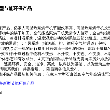
型节能环保产品
保产品，亿家人高温热泵烘干机节能效率高，高温热泵烘干机投
等物料的烘干加工。空气能热泵烘干机无需专人值守，全自动控
统，冷凝排湿系统，温度湿度自动控制系统四部分组成。1.室外
排放的通道）；4.风系统（输送新、排、循环空气的通道）包括
空气源热泵烘干机的运行费用只有燃油干燥机的40%，燃煤干燥机的
干效果好:干燥过程中物料不变形、不开裂、不变色、不变质、
体形态和有效成分。 4.真正的恒温烘干除湿无需向库房外排
队融汇多项创新，遵循环保、安全、洁净、高效，以科技为基础，以质
解请联系我们，共谋发展。。隆昌商务信息发布。
能环保产品最新相关信息： 亿家人大型石膏线条空气能高温热泵
备新型节能环保产品
l