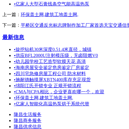
•
亿家人大型石膏线条空气能高温热泵
上一篇：
环保盖土网,建筑工地盖土网,
下一篇：
平桥区交通反光标志牌制作加工厂家首选天宝交通信
最新信息
•
旋挖钻机30米深度0.51.4米直径，城镇
•
供应BFL2000U注射模压级，无卤阻燃V0
•
幼儿园学校工艺造型软膜天花 高清
•
海南房屋安全鉴定危房鉴定厂房鉴定
•
四川宅急修房屋工程公司 防水材料
•
施耐德触摸屏XBTN400库存充足现货
•
绵阳江氏开锁专业 正规开锁流程
•
CMA与CPA相比，企业更喜欢哪一个，欢迎
•
环保盖土网,建筑工地盖土网,
•
亿家人智能化高温热泵烘干系统代替
隆昌生活服务
隆昌商务服务
隆昌供求信息