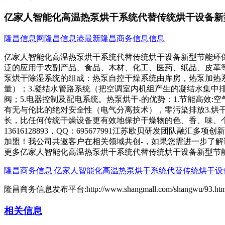
亿家人智能化高温热泵烘干系统代替传统烘干设备新
隆昌信息网
隆昌信息港
最新隆昌商务信息信息
亿家人智能化高温热泵烘干系统代替传统烘干设备新型节能环
泛的应用于农副产品、食品、木材、化工、医药、纸品、皮革
泵烘干除湿系统的组成：热泵自控干燥系统由库房，热泵加热系
量）；3.凝结水管路系统（把空调室内机组产生的凝结水集中
阀；5.电器控制及配电系统。热泵烘干-的优势：1.节能高效:
有无与伦比的绝对安全性（电气分离技术），零污染排放3.烘
长，比任何传统干燥设备更有效地保护干燥物的色、香、味、个
13616128893，QQ：695677991江苏欧贝研发团
加盟！我公司共邀客户在相关领域共创-，如果您需进一步了
更多亿家人智能化高温热泵烘干系统代替传统烘干设备新型节
隆昌商务信息
亿家人智能化高温热泵烘干系统代替传统烘干设
隆昌商务信息发布平台:http://www.shangmall.com/shangwu/93.htm
相关信息