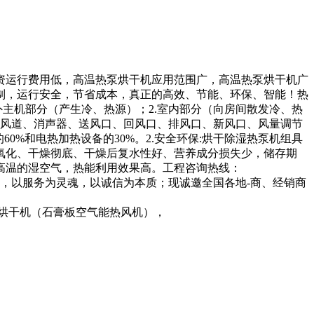
资运行费用低，高温热泵烘干机应用范围广，高温热泵烘干机广
制，运行安全，节省成本，真正的高效、节能、环保、智能！热
主机部分（产生冷、热源）；2.室内部分（向房间散发冷、热
：风道、消声器、送风口、回风口、排风口、新风口、风量调节
60%和电热加热设备的30%。2.安全环保:烘干除湿热泵机组具
不氧化、干燥彻底、干燥后复水性好、营养成分损失少，储存期
放高温的湿空气，热能利用效果高。工程咨询热线：
量为生命，以服务为灵魂，以诚信为本质；现诚邀全国各地-商、经销商
烘干机（石膏板空气能热风机），