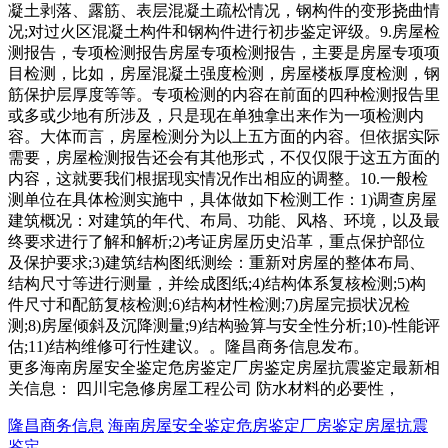
凝土剥落、露筋、表层混凝土疏松情况，钢构件的变形挠曲情
况;对过火区混凝土构件和钢构件进行初步鉴定评级。9.房屋检
测报告，专项检测报告房屋专项检测报告，主要是房屋专项项
目检测，比如，房屋混凝土强度检测，房屋楼板厚度检测，钢
筋保护层厚度等等。专项检测的内容在前面的四种检测报告里
或多或少地有所涉及，只是现在单独拿出来作为一项检测内
容。大体而言，房屋检测分为以上五方面的内容。但依据实际
需要，房屋检测报告还会有其他形式，不仅仅限于这五方面的
内容，这就要我们根据现实情况作出相应的调整。10.一般检
测单位在具体检测实施中，具体做如下检测工作：1)调查房屋
建筑概况：对建筑的年代、布局、功能、风格、环境，以及最
终要求进行了解和解析;2)考证房屋历史沿革，重点保护部位
及保护要求;3)建筑结构图纸测绘：重新对房屋的整体布局、
结构尺寸等进行测量，并绘成图纸;4)结构体系复核检测;5)构
件尺寸和配筋复核检测;6)结构材性检测;7)房屋完损状况检
测;8)房屋倾斜及沉降测量;9)结构验算与安全性分析;10)-性能评
估;11)结构维修可行性建议。。隆昌商务信息发布。
更多海南房屋安全鉴定危房鉴定厂房鉴定房屋抗震鉴定最新相
关信息： 四川宅急修房屋工程公司 防水材料的必要性，
隆昌商务信息
海南房屋安全鉴定危房鉴定厂房鉴定房屋抗震
鉴定