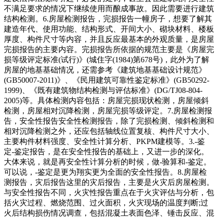
不满足要求的情况下继续使用而酿成事故。因此需要进行建筑
结构检测。6.房屋检测报告，完损报告一幢房子，想要了解其
建造年代、使用功能、结构形式、开间大小、砌块材料、楼板
厚度、构件尺寸等内容，并且反应最基本的外观质量，是房屋
完损报告的主要内容。完损报告所依据的规范主要是《房屋完
损等级评定标准(试行)》(城住字(1984)第678号)，此外为了解
房屋的地基基础情况，还需参考《建筑地基基础设计规范》
(GB50007-2011)》、《民用建筑可靠性鉴定标准》(GB50292-
1999)、《既有建筑物结构检测与评估标准》(DG/TJ08-804-
2005)等。具体检测内容包括：房屋完损现状检测，房屋倾斜
检测，房屋相对沉降检测，房屋完损等级评定。7.房屋检测报
告，安全性报告安全性检测报告，除了完损检测、倾斜检测和
相对沉降检测之外，还应包括轴线位置复核、构件尺寸大小、
主要构件材料强度、安全性计算分析、PKPM建模等。3.-鉴
定-鉴定报告，是在安全性报告的基础上，又进一步的深化。
大体来说，就是再安全性计算分析的时候，做-验算和-鉴定。
可以说，-鉴定是更为翔实更为全面的安全性报告。8.房屋检
测报告，灾后报告这里的灾后报告，主要是火灾后房屋检测。
与安全性报告不同，火灾性报告重点在于火灾评估与分析，包
括火灾过程、燃烧范围、过火面积，火灾现场的温度判断;过
火后结构损伤情况调查，包括混凝土表面色泽、锤击反应、混