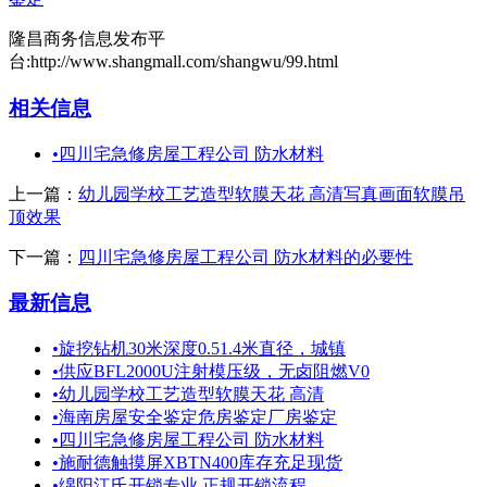
隆昌商务信息发布平
台:http://www.shangmall.com/shangwu/99.html
相关信息
•
四川宅急修房屋工程公司 防水材料
上一篇：
幼儿园学校工艺造型软膜天花 高清写真画面软膜吊
顶效果
下一篇：
四川宅急修房屋工程公司 防水材料的必要性
最新信息
•
旋挖钻机30米深度0.51.4米直径，城镇
•
供应BFL2000U注射模压级，无卤阻燃V0
•
幼儿园学校工艺造型软膜天花 高清
•
海南房屋安全鉴定危房鉴定厂房鉴定
•
四川宅急修房屋工程公司 防水材料
•
施耐德触摸屏XBTN400库存充足现货
•
绵阳江氏开锁专业 正规开锁流程