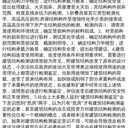
确定结构力学模型，进行结构承载力验算，确定结构安全度，
提出处理建议。火灾损坏、房屋遭受火灾后，其结构构件损坏
范围、程度及残余抗力的检测。3.折叠房屋其它类型检测化
学、高温高压损伤:房屋结构构件受侵蚀性化学介质的侵害或
高温高压作用下所产生结构损伤的检测。检测内容:1、调查房
屋使用和环境情况，确定受损构件的材料组成。2、对受损构
件的损坏部位进行取样，测试其化学成份，确定结构构件的受
损范围和受损深度、截面削弱等。3、确定结构力学模型，进
行结构承载力验算，确定结构安全度，提出处理建议。4.建筑
结构拟改变使用用途、改变使用条件和使用要求时。需要进行
建筑结构检测该情形较为常见，即建筑结构改变了原有的设计
状态，小至沿街店面房的改动大至世博奥运场馆使用用途的改
变理论上都需进行检测鉴定。当新用途增加了建筑结构的荷
载、改变了原来结构布局，如拆除或削弱了部分承重构件或改
变了承重构件的使用状态，在改建和扩建中经常出现上述情
形，该情形必须进行检测鉴定，评估改变后建筑结构的安全性
和正常使用性。5.社会上大多数人提到“建筑结构检测鉴定”会
下意识想到“危房”两字，以为只有“危房”才有建筑结构检测鉴
定的必要，甚至建筑结构的业主或投资方对建筑结构检测的必
要性仅仅有一个模糊的概念，或者根本没有建筑结构检测的意
识。如果对建筑结构检测鉴定意识不强，可能会导致违反相关
建设法律法规而引起不必要的处罚，甚至会在建筑结构安全性