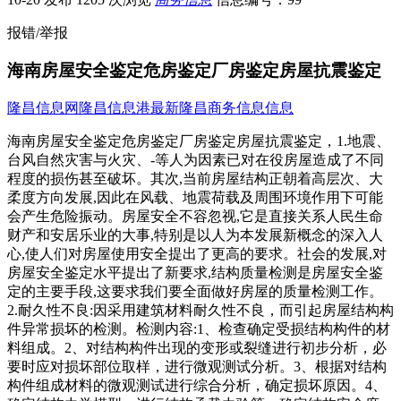
报错/举报
海南房屋安全鉴定危房鉴定厂房鉴定房屋抗震鉴定
隆昌信息网
隆昌信息港
最新隆昌商务信息信息
海南房屋安全鉴定危房鉴定厂房鉴定房屋抗震鉴定，1.地震、
台风自然灾害与火灾、-等人为因素已对在役房屋造成了不同
程度的损伤甚至破坏。其次,当前房屋结构正朝着高层次、大
柔度方向发展,因此在风载、地震荷载及周围环境作用下可能
会产生危险振动。房屋安全不容忽视,它是直接关系人民生命
财产和安居乐业的大事,特别是以人为本发展新概念的深入人
心,使人们对房屋使用安全提出了更高的要求。社会的发展,对
房屋安全鉴定水平提出了新要求,结构质量检测是房屋安全鉴
定的主要手段,这要求我们要全面做好房屋的质量检测工作。
2.耐久性不良:因采用建筑材料耐久性不良，而引起房屋结构构
件异常损坏的检测。检测内容:1、检查确定受损结构构件的材
料组成。2、对结构构件出现的变形或裂缝进行初步分析，必
要时应对损坏部位取样，进行微观测试分析。3、根据对结构
构件组成材料的微观测试进行综合分析，确定损坏原因。4、