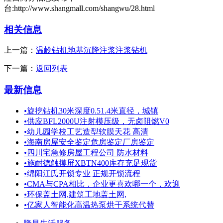
台:http://www.shangmall.com/shangwu/28.html
相关信息
上一篇：
温岭钻机地基沉降注浆注浆钻机
下一篇：
返回列表
最新信息
•
旋挖钻机30米深度0.51.4米直径，城镇
•
供应BFL2000U注射模压级，无卤阻燃V0
•
幼儿园学校工艺造型软膜天花 高清
•
海南房屋安全鉴定危房鉴定厂房鉴定
•
四川宅急修房屋工程公司 防水材料
•
施耐德触摸屏XBTN400库存充足现货
•
绵阳江氏开锁专业 正规开锁流程
•
CMA与CPA相比，企业更喜欢哪一个，欢迎
•
环保盖土网,建筑工地盖土网,
•
亿家人智能化高温热泵烘干系统代替