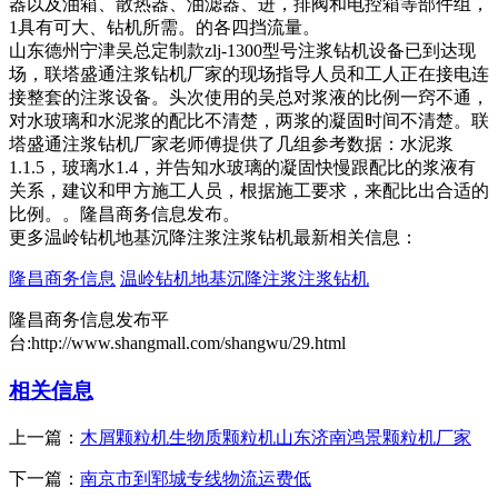
器以及油箱、散热器、油滤器、进，排阀和电控箱等部件组，
1具有可大、钻机所需。的各四挡流量。
山东德州宁津吴总定制款zlj-1300型号注浆钻机设备已到达现
场，联塔盛通注浆钻机厂家的现场指导人员和工人正在接电连
接整套的注浆设备。头次使用的吴总对浆液的比例一窍不通，
对水玻璃和水泥浆的配比不清楚，两浆的凝固时间不清楚。联
塔盛通注浆钻机厂家老师傅提供了几组参考数据：水泥浆
1.1.5，玻璃水1.4，并告知水玻璃的凝固快慢跟配比的浆液有
关系，建议和甲方施工人员，根据施工要求，来配比出合适的
比例。。隆昌商务信息发布。
更多温岭钻机地基沉降注浆注浆钻机最新相关信息：
隆昌商务信息
温岭钻机地基沉降注浆注浆钻机
隆昌商务信息发布平
台:http://www.shangmall.com/shangwu/29.html
相关信息
上一篇：
木屑颗粒机生物质颗粒机山东济南鸿景颗粒机厂家
下一篇：
南京市到郓城专线物流运费低