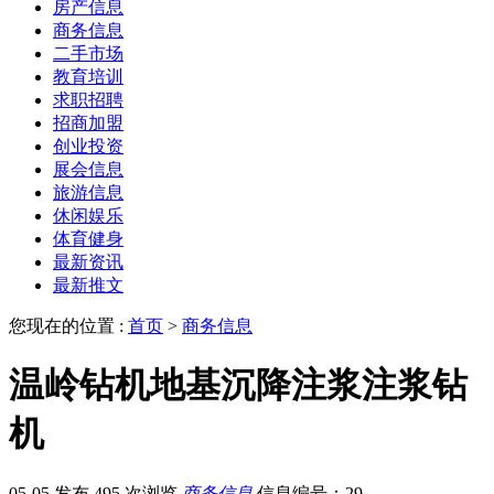
房产信息
商务信息
二手市场
教育培训
求职招聘
招商加盟
创业投资
展会信息
旅游信息
休闲娱乐
体育健身
最新资讯
最新推文
您现在的位置 :
首页
>
商务信息
温岭钻机地基沉降注浆注浆钻
机
05-05 发布
495 次浏览
商务信息
信息编号：29