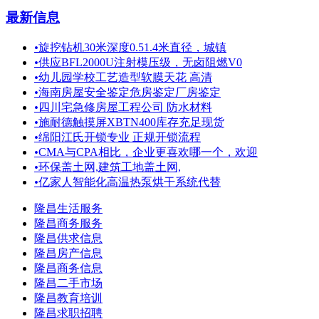
最新信息
•
旋挖钻机30米深度0.51.4米直径，城镇
•
供应BFL2000U注射模压级，无卤阻燃V0
•
幼儿园学校工艺造型软膜天花 高清
•
海南房屋安全鉴定危房鉴定厂房鉴定
•
四川宅急修房屋工程公司 防水材料
•
施耐德触摸屏XBTN400库存充足现货
•
绵阳江氏开锁专业 正规开锁流程
•
CMA与CPA相比，企业更喜欢哪一个，欢迎
•
环保盖土网,建筑工地盖土网,
•
亿家人智能化高温热泵烘干系统代替
隆昌生活服务
隆昌商务服务
隆昌供求信息
隆昌房产信息
隆昌商务信息
隆昌二手市场
隆昌教育培训
隆昌求职招聘