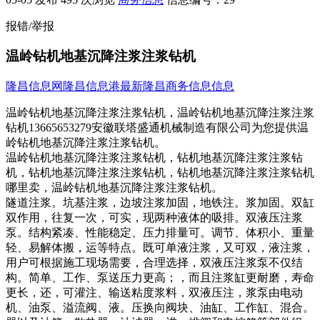
报错/举报
温岭钻机地基沉降注浆注浆钻机
隆昌信息网
隆昌信息港
最新隆昌商务信息信息
温岭钻机地基沉降注浆注浆钻机，温岭钻机地基沉降注浆注浆
钻机13665653279安徽联塔盛通机械制造有限公司为您提供温
岭钻机地基沉降注浆注浆钻机。
温岭钻机地基沉降注浆注浆钻机，钻机地基沉降注浆注浆钻
机，钻机地基沉降注浆注浆钻机，钻机地基沉降注浆注浆钻机
哪里卖，温岭钻机地基沉降注浆注浆钻机。
隧道注浆。坑基注浆，边坡注浆加固，地铁注。浆加固。双缸
双作用，往复一次，可实，现两种液体的吸排。双液压注浆
泵。结构紧凑、性能稳定、压力排量可。调节、体积小、重量
轻、易解体搬，运等特点。既可单液注浆，又可双，液注浆，
用户可根据施工现场需要，合理选择，双液压注浆泵不仅结
构。简单、工作、泵送压力更高；，而且注浆缸更耐磨，寿命
更长，还，可灌注、输送粘度浆料，双液压注，浆泵由电动
机、油泵、溢流阀、液。压换向阀块、油缸、工作缸、混合。